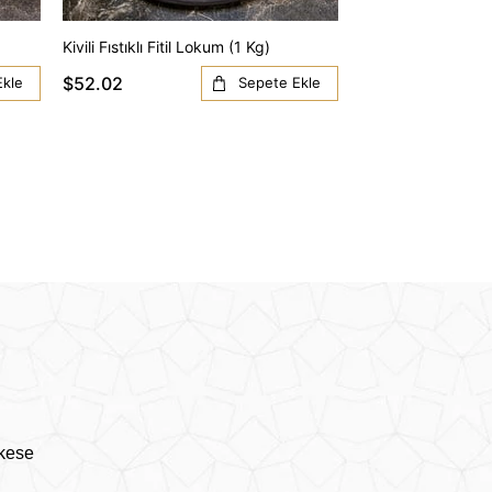
Kivili Fıstıklı Fitil Lokum (1 Kg)
Cevizli Kudret Sul
$52.02
$46.24
Ekle
Sepete Ekle
rkese