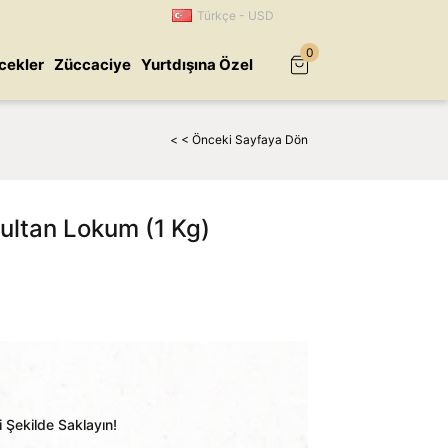
Türkçe - USD
0
cekler
Züccaciye
Yurtdışına Özel
< < Önceki Sayfaya Dön
Sultan Lokum (1 Kg)
i Şekilde Saklayın!