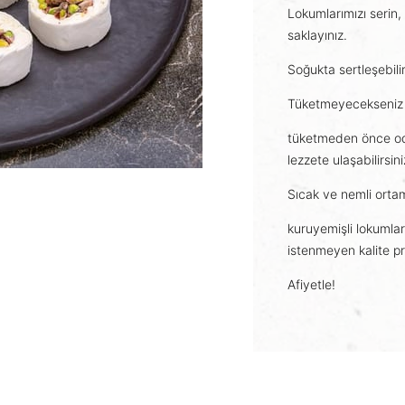
Lokumlarımızı serin,
saklayınız.
Soğukta sertleşebili
Tüketmeyecekseniz 
tüketmeden önce oda
lezzete ulaşabilirsini
Sıcak ve nemli ortam
kuruyemişli lokumla
istenmeyen kalite pro
Afiyetle!