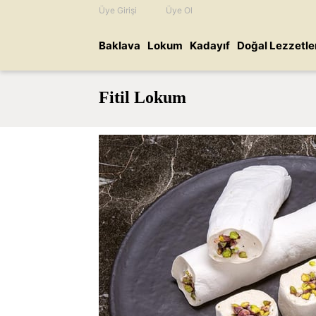
Üye Girişi
Üye Ol
Baklava
Lokum
Kadayıf
Doğal Lezzetle
Fitil Lokum