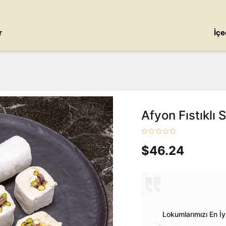
r
İçe
Afyon Fıstıklı 
$46.24
Lokumlarımızı En İy