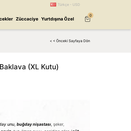
Türkçe - USD
0
cekler
Züccaciye
Yurtdışına Özel
< < Önceki Sayfaya Dön
 Baklava (XL Kutu)
day unu
,
buğday nişastası
,
şeker,