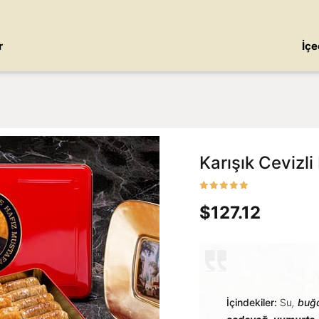
r
İçe
Karışık Cevizli
$127.12
İçindekiler:
Su
,
buğ