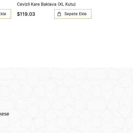
Cevizli Kare Baklava (XL Kutu)
Cevizli Padişah Ba
$119.03
$53.16
Ekle
Sepete Ekle
rkese