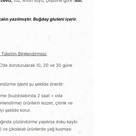
,
ceviz,
tuz, limon suyu, çeşidine göre (
süt
,
kalın yazılmıştır
.
Buğday gluteni içerir.
Tüketim Bilgilendirmesi:
ºC’de dondurularak 10, 20 ve 30 güne
.
dürme işlemi şu şekilde önerilir:
rme (buzdolabında 2 saat + oda
nlendirme) ürünlerin lezzet, çıtırlık ve
iyi şekilde korur.
ığında çözündürme yapılırsa doku kaybı
 ve çikolatalı ürünlerde yağ kusması