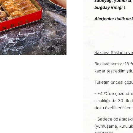
sadeyağ
,
yumurta
buğday irmiği
).
Alerjenler italik ve 
Baklava Saklama ve 
Baklavalarımız -18 
kadar test edilmiştir
Tüketim öncesi çözün
- +4 ºC’de çözündü
sıcaklığında 30 dk di
doku özelliklerini en 
- Sadece oda sıcakl
(yumuşama, kuruluk)