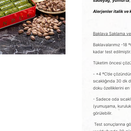
sadeyağ
,
yumurta
Alerjenler italik ve 
Baklava Saklama ve 
Baklavalarımız -18 
kadar test edilmiştir
Tüketim öncesi çözün
- +4 ºC’de çözündü
sıcaklığında 30 dk di
doku özelliklerini en 
- Sadece oda sıcakl
(yumuşama, kuruluk)
görülebilir.
Test sonuçlarına gö