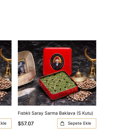
Fıstıklı Saray Sarma Baklava (S Kutu)
Fıstıklı Ankara Ba
$57.07
$68.16
Ekle
Sepete Ekle