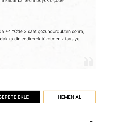
 kadar kalitesini büyük ölçüde
da +4 ºC’de 2 saat çözündürdükten sonra,
 dakika dinlendirerek tüketmeniz tavsiye