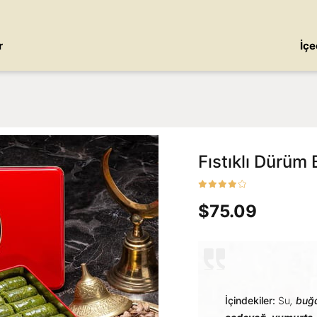
r
İçe
Fıstıklı Dürüm
$75.09
İçindekiler:
Su
,
buğ