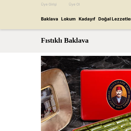
Üye Girişi
Üye Ol
Baklava
Lokum
Kadayıf
Doğal Lezzetle
Fıstıklı Baklava