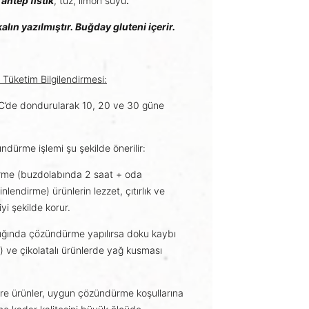
,
antep fıstık
, tuz, limon suyu
.
kalın yazılmıştır
.
Buğday gluteni içerir.
Tüketim Bilgilendirmesi:
ºC’de dondurularak 10, 20 ve 30 güne
.
dürme işlemi şu şekilde önerilir:
rme (buzdolabında 2 saat + oda
nlendirme) ürünlerin lezzet, çıtırlık ve
iyi şekilde korur.
ığında çözündürme yapılırsa doku kaybı
 ve çikolatalı ürünlerde yağ kusması
re ürünler, uygun çözündürme koşullarına