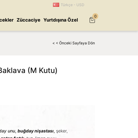
Türkçe - USD
0
cekler
Züccaciye
Yurtdışına Özel
< < Önceki Sayfaya Dön
 Baklava (M Kutu)
day unu
,
buğday nişastası
,
şeker,