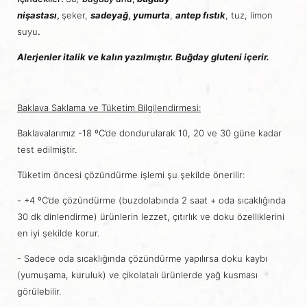
nişastası
,
şeker,
sadeyağ
,
yumurta
,
antep fıstık
, tuz, limon
suyu
.
Alerjenler italik ve kalın yazılmıştır
.
Buğday gluteni içerir.
Baklava Saklama ve Tüketim Bilgilendirmesi:
Baklavalarımız -18 ºC’de dondurularak 10, 20 ve 30 güne kadar
test edilmiştir.
Tüketim öncesi çözündürme işlemi şu şekilde önerilir:
- +4 ºC’de çözündürme (buzdolabında 2 saat + oda sıcaklığında
30 dk dinlendirme) ürünlerin lezzet, çıtırlık ve doku özelliklerini
en iyi şekilde korur.
- Sadece oda sıcaklığında çözündürme yapılırsa doku kaybı
(yumuşama, kuruluk) ve çikolatalı ürünlerde yağ kusması
görülebilir.