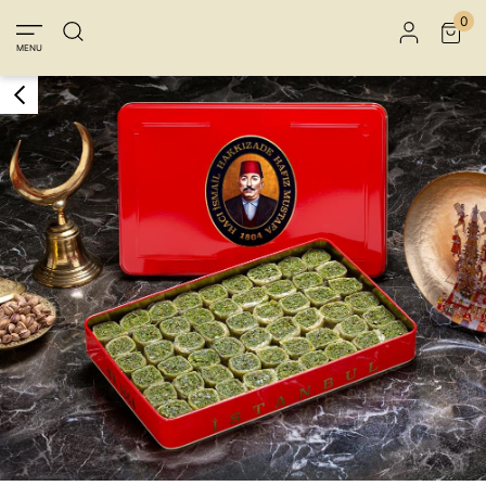
Üye Girişi
Üye Ol
Facebook İle Bağlan
0
MENU
Google İle Bağlan