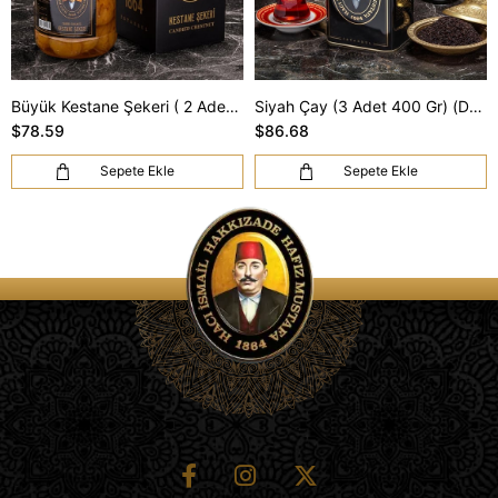
Büyük Kestane Şekeri ( 2 Adet 800 Gr) (DHL Kargo Dahil)
Siyah Çay (3 Adet 400 Gr) (DHL Kargo Dahil)
$78.59
$86.68
Sepete Ekle
Sepete Ekle