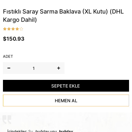
Fıstıklı Saray Sarma Baklava (XL Kutu) (DHL
Kargo Dahil)
$150.93
ADET
İçindekiler:
Su
,
buğday unu
,
buğday