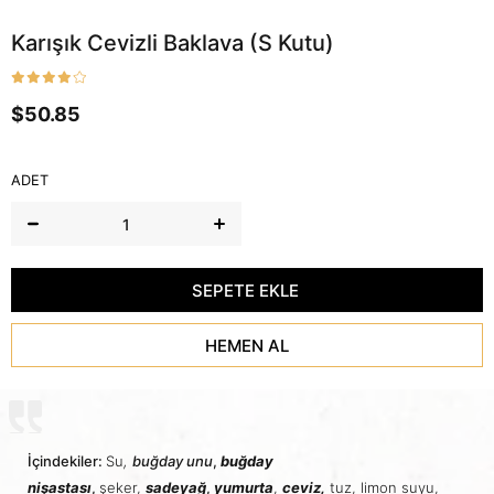
Karışık Cevizli Baklava (S Kutu)
$50.85
ADET
İçindekiler:
Su
,
buğday unu
,
buğday
nişastası
,
şeker,
sadeyağ
,
yumurta
,
ceviz,
tuz, limon suyu,