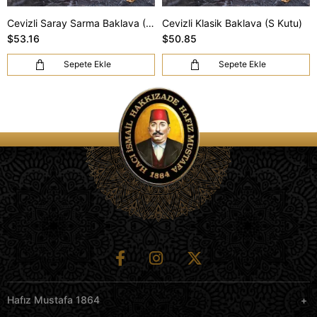
Cevizli Saray Sarma Baklava (S Kutu)
Cevizli Klasik Baklava (S Kutu)
$53.16
$50.85
Sepete Ekle
Sepete Ekle
Hafız Mustafa 1864