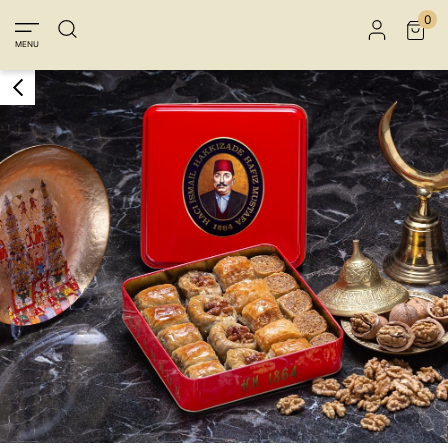
Üye Girişi
Üye Ol
Facebook İle Bağlan
0
MENU
Google İle Bağlan