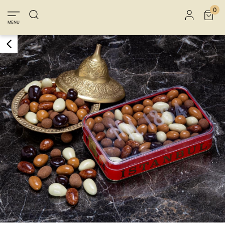
Üye Girişi
Üye Ol
Facebook İle Bağlan
0
MENU
Google İle Bağlan