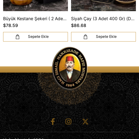
Büyük Kestane Şekeri ( 2 Adet 800 Gr) (DHL Kargo Dahil)
Siyah Çay (3 Adet 400 Gr) (DHL Kargo Dahil)
$78.59
$86.68
Sepete Ekle
Sepete Ekle