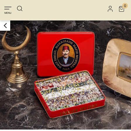
Üye Girişi
Üye Ol
Facebook İle Bağlan
0
MENU
Google İle Bağlan